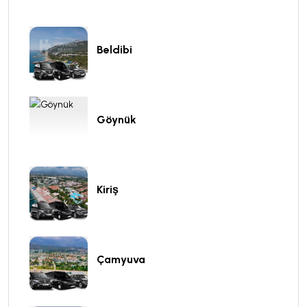
Beldibi
Göynük
Kiriş
Çamyuva