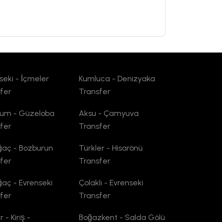
seki - İçmeler
Kumluca - Denizyaka
fer
Transfer
kum - Güzeloba
Aksu - Çamyuva
fer
Transfer
ağaç - Bozburun
Türkler - Hisarönü
fer
Transfer
ağaç - Evrenseki
Çolaklı - Evrenseki
fer
Transfer
- Kiriş -
Boğazkent - Salda Gölü