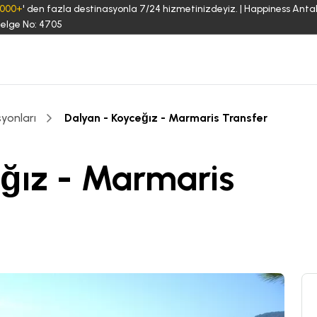
3000+
' den fazla destinasyonla 7/24 hizmetinizdeyiz. | Happiness Anta
elge No: 4705
yonları
Dalyan - Koyceğız - Marmaris Transfer
ğız - Marmaris