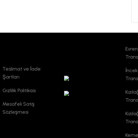
Evren
Kurumsal
TURSAB
Trans
Doğrulama
Teslimat ve İade
İnce
Şartları
Trans
Gizlilik Politikası
Kızıl
Trans
Mesafeli Satış
Sözleşmesi
Kızıl
Trans
Kemer 