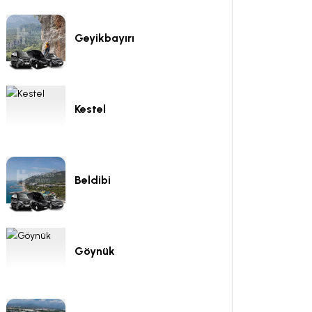
Geyikbayırı
Kestel
Beldibi
Göynük