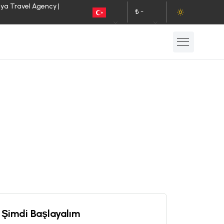
lya Travel Agency |
₺ -
TR
TL
Şimdi Başlayalım