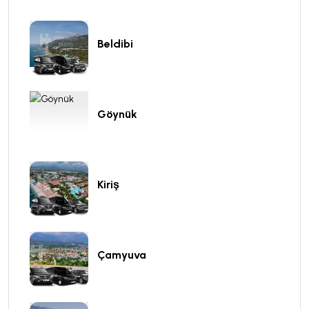
Beldibi
Göynük
Kiriş
Çamyuva