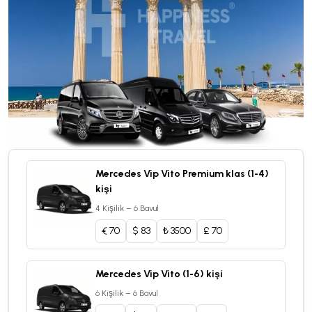
Mercedes Vip Vito Premium klas (1-4)
kişi
4 Kişilik – 6 Bavul
€
70
$
83
₺
3500
£
70
Mercedes Vip Vito (1-6) kişi
6 Kişilik – 6 Bavul