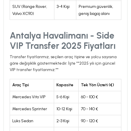
SUV (Range Rover,
3-4 Kişi
Premium güvenlik,
Volvo XC90)
geniş bagaj alanı
Antalya Havalimanı - Side
VIP Transfer 2025 Fiyatları
Transfer fiyatlarımız, seçilen araç tipine ve yolcu sayısına
göre değişiklik göstermektedir. İşte **2025 yılı için güncel
VIP transfer fiyatlarımız:**
Araç Tipi
Kapasite
Tek Yön Ücreti (€)
Mercedes Vito VIP
5-6 Kişi
60 - 100 €
Mercedes Sprinter
10-12 Kişi
70 - 140 €
Lüks Sedan
2-3 Kişi
90 - 120 €