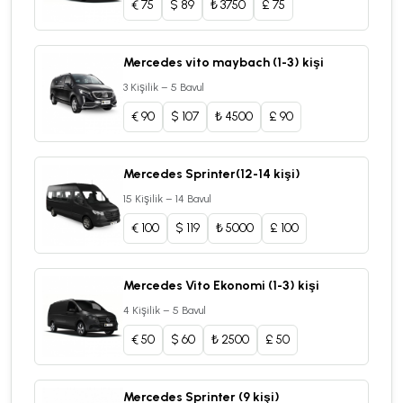
€
75
$
89
₺
3750
£
75
Mercedes vito maybach (1-3) kişi
3 Kişilik – 5 Bavul
€
90
$
107
₺
4500
£
90
Mercedes Sprinter(12-14 kişi)
15 Kişilik – 14 Bavul
€
100
$
119
₺
5000
£
100
Mercedes Vito Ekonomi (1-3) kişi
4 Kişilik – 5 Bavul
€
50
$
60
₺
2500
£
50
Mercedes Sprinter (9 kişi)