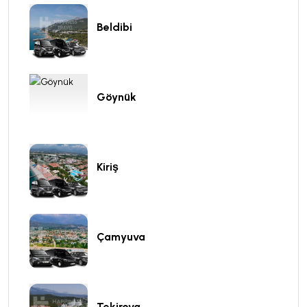
Beldibi
Göynük
Kiriş
Çamyuva
Tekirova