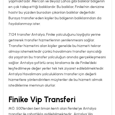
yapmaktadır. Mercan ve Beyaz Lahos gibi balıklar bölgenin
en çok talep ettiği balıklardır. Bu balıklar, Finike’nin denizine
hastır bu yüzden buradan çıkarılan balıklar değerlidir.
Buraya transfer eden kişiler bu bölgenin balıklarından da
faydalanmayı ister.
7/24 transfer Antalya, Finike yolculuğunu layığıyla yerine
getirerek transfer hizmetlerinin yenilenmesini sağlar.
Transfer hizmetini alan kişiler genelde bu hizmeti tekrar
almayı istemektedir çünkü havalimanı transfer ayrıcalığı
da yaşatan bu transfer yolculuğun anında gerçekleşmesini
sağlar. Antalya şoförlü araç kiralama ile de Finike’deki
keşfedilmeye değer yerler tek tek ziyaret edilebilmektedir.
Antalya Havalimanı yolculuklarını transfer için değerli
hizmetlere yönlendirirken müşteriler de bu hizmeti almak
istediklerine memnun olurlar.
Finike Vip Transferi
MÖ. 500’lerden beri liman kenti olan Fenike’ye Antalya
transfer ile rahatlıkla gidilebilmektedir. Antalya Vip