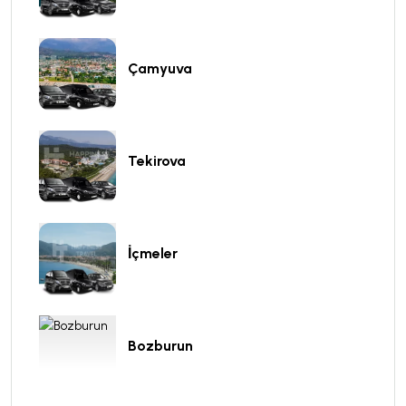
Çamyuva
Tekirova
İçmeler
Bozburun