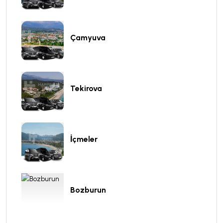
Çamyuva
Tekirova
İçmeler
Bozburun