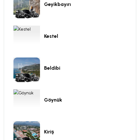
Geyikbayırı
Kestel
Beldibi
Göynük
Kiriş