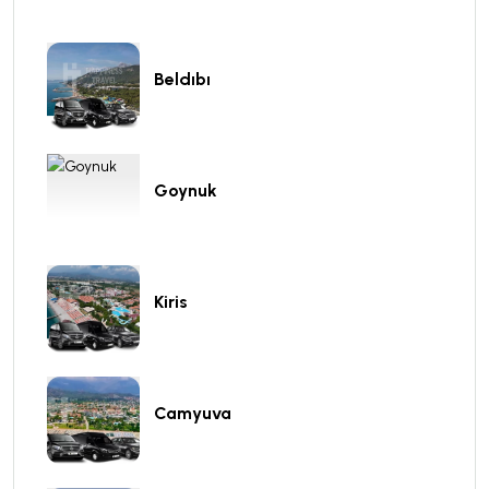
Beldıbı
Goynuk
Kiris
Camyuva