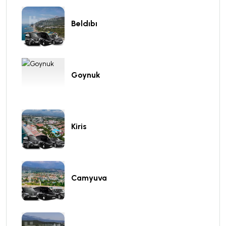
Beldıbı
Goynuk
Kiris
Camyuva