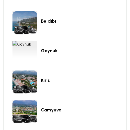
Beldıbı
Goynuk
Kiris
Camyuva